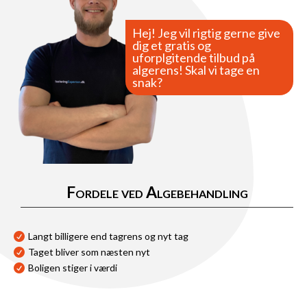
Hej! Jeg vil rigtig gerne give
dig et gratis og
uforplgitende tilbud på
algerens! Skal vi tage en
snak?
Fordele ved Algebehandling
Langt billigere end tagrens og nyt tag

Taget bliver som næsten nyt

Boligen stiger i værdi
